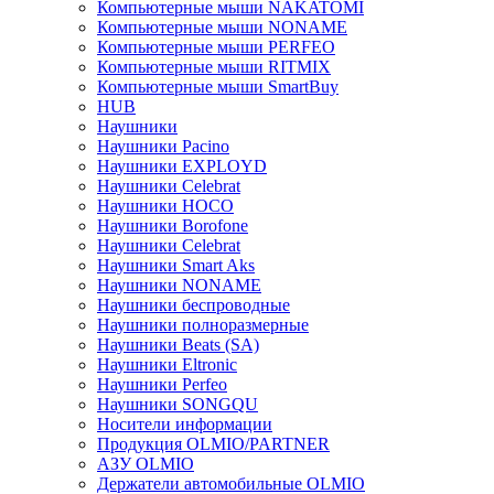
Компьютерные мыши NAKATOMI
Компьютерные мыши NONAME
Компьютерные мыши PERFEO
Компьютерные мыши RITMIX
Компьютерные мыши SmartBuy
HUB
Наушники
Наушники Pacino
Наушники EXPLOYD
Наушники Celebrat
Наушники HOCO
Наушники Borofone
Наушники Celebrat
Наушники Smart Aks
Наушники NONAME
Наушники беспроводные
Наушники полноразмерные
Наушники Beats (SA)
Наушники Eltronic
Наушники Perfeo
Наушники SONGQU
Носители информации
Продукция OLMIO/PARTNER
АЗУ OLMIO
Держатели автомобильные OLMIO