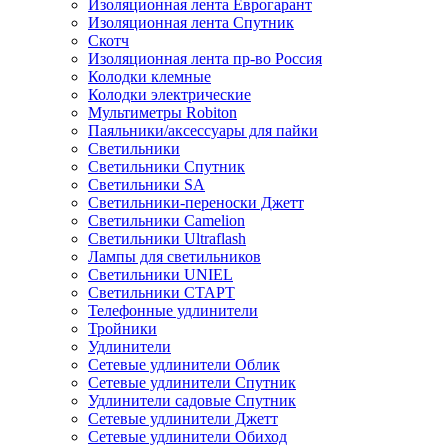
Изоляционная лента Еврогарант
Изоляционная лента Спутник
Скотч
Изоляционная лента пр-во Россия
Колодки клемные
Колодки электрические
Мультиметры Robiton
Паяльники/аксессуары для пайки
Светильники
Светильники Спутник
Светильники SA
Светильники-переноски Джетт
Светильники Camelion
Светильники Ultraflash
Лампы для светильников
Светильники UNIEL
Светильники СТАРТ
Телефонные удлинители
Тройники
Удлинители
Сетевые удлинители Облик
Сетевые удлинители Спутник
Удлинители садовые Спутник
Сетевые удлинители Джетт
Сетевые удлинители Обиход