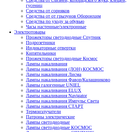
Средства от слизней, колорадского жука, клещей,
гусениц
Средства от сорняков
Средства от от грызунов Оборонхим
Средства по уходу за обувью
Часы настенные/электронные
Электротовары
Прожекторы светодиодные Спутник
Подрозетники
Индикаторные отвертки
Кипятильники
Прожекторы светодиодные Космос
Лампы накаливания
Лампы накаливания (ЛОН) КОСМОС
Лампы накаливания Лисма
Лампы накаливания Фавор/Калашниково
Лампы галогенные UNIEL
Лампы накаливания ELUX
Лампы накаливания Navigator
Лампы накаливания Импульс Света
Лампы накаливания СТАРТ
Термоизлучатели
Патроны электрические
Лампы светодиодные
Лампы светодиодные КОСМОС