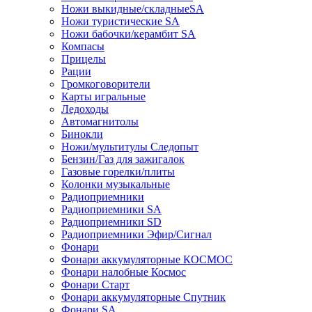
Ножи выкидные/складныеSA
Ножи туристические SA
Ножи бабочки/керамбит SA
Компасы
Прицелы
Рации
Громкоговорители
Карты игральные
Ледоходы
Автомагнитолы
Бинокли
Ножи/мультитулы Следопыт
Бензин/Газ для зажигалок
Газовые горелки/плиты
Колонки музыкальные
Радиоприемники
Радиоприемники SA
Радиоприемники SD
Радиоприемники Эфир/Сигнал
Фонари
Фонари аккумуляторные КОСМОС
Фонари налобные Космос
Фонари Старт
Фонари аккумуляторные Спутник
Фонари SA