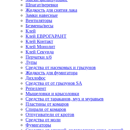
Шпагат/веревки
Жидкость для снятия лака
Замки навесные
Вентиляторы
Безмены/весы
Клей
Клей ЕВРОГАРАНТ
Клей Контакт
Клей Монолит
Клей Секунда
Перчатки х/б
Лупы
Средства от насекомых и грызунов
Жидкость для фумигатора
Дихлофос
Средства от от грызунов SA
Репеллент
Мышеловки и крысоловки
Средства от тараканов, мух и муравьев
Пластины от комаров
Спирали от комаров
Отпугиватели от кротов
Средства от моли
Фумигаторы