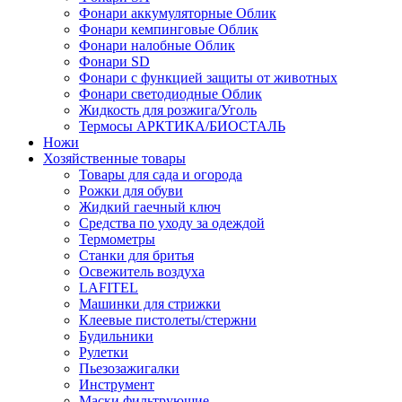
Фонари аккумуляторные Облик
Фонари кемпинговые Облик
Фонари налобные Облик
Фонари SD
Фонари с функцией защиты от животных
Фонари светодиодные Облик
Жидкость для розжига/Уголь
Термосы АРКТИКА/БИОСТАЛЬ
Ножи
Хозяйственные товары
Товары для сада и огорода
Рожки для обуви
Жидкий гаечный ключ
Средства по уходу за одеждой
Термометры
Станки для бритья
Освежитель воздуха
LAFITEL
Машинки для стрижки
Клеевые пистолеты/стержни
Будильники
Рулетки
Пьезозажигалки
Инструмент
Маски фильтрующие