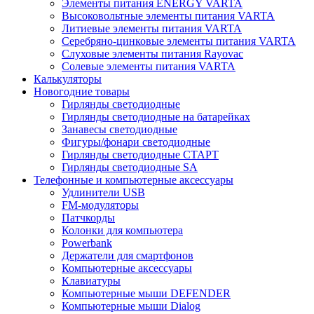
Элементы питания ENERGY VARTA
Высоковольтные элементы питания VARTA
Литиевые элементы питания VARTA
Серебряно-цинковые элементы питания VARTA
Слуховые элементы питания Rayovac
Солевые элементы питания VARTA
Калькуляторы
Новогодние товары
Гирлянды светодиодные
Гирлянды светодиодные на батарейках
Занавесы светодиодные
Фигуры/фонари светодиодные
Гирлянды светодиодные CТАРТ
Гирлянды светодиодные SA
Телефонные и компьютерные аксессуары
Удлинители USB
FM-модуляторы
Патчкорды
Колонки для компьютера
Powerbank
Держатели для смартфонов
Компьютерные аксессуары
Клавиатуры
Компьютерные мыши DEFENDER
Компьютерные мыши Dialog