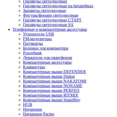
Гирлянды светодиодные
Гирлянды светодиодные на батарейках
Занавесы светодиодные
Фигуры/фонари светодиодные
Гирлянды светодиодные CТАРТ
Гирлянды светодиодные SA
Телефонные и компьютерные аксессуары
Удлинители USB
FM-модуляторы
Патчкорды
Колонки для компьютера
Powerbank
Держатели для смартфонов
Компьютерные аксессуары
Клавиатуры
Компьютерные мыши DEFENDER
Компьютерные мыши Dialog
Компьютерные мыши NAKATOMI
Компьютерные мыши NONAME
Компьютерные мыши PERFEO
Компьютерные мыши RITMIX
Компьютерные мыши SmartBuy
HUB
Наушники
Наушники Pacino