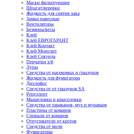
Маски фильтрующие
Шпагат/веревки
Жидкость для снятия лака
Замки навесные
Вентиляторы
Безмены/весы
Клей
Клей ЕВРОГАРАНТ
Клей Контакт
Клей Монолит
Клей Секунда
Перчатки х/б
Лупы
Средства от насекомых и грызунов
Жидкость для фумигатора
Дихлофос
Средства от от грызунов SA
Репеллент
Мышеловки и крысоловки
Средства от тараканов, мух и муравьев
Пластины от комаров
Спирали от комаров
Отпугиватели от кротов
Средства от моли
Фумигаторы