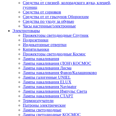
Средства от слизней, колорадского жука, клещей,
гусениц
Средства от сорняков
Средства от от грызунов Оборонхим
Средства по уходу за обувью
Часы настенные/электронные
Электротовары
Прожекторы светодиодные Спутник
Подрозетники
Индикаторные отвертки
Кипятильники
Прожекторы светодиодные Космос
Лампы накаливания
Лампы накаливания (ЛОН) КОСМОС
Лампы накаливания Лисма
Лампы накаливания Фавор/Калашниково
Лампы галогенные UNIEL
Лампы накаливания ELUX
Лампы накаливания Navigator
Лампы накаливания Импульс Света
Лампы накаливания СТАРТ
Термоизлучатели
Патроны электрические
Лампы светодиодные
Лампы светодиодные КОСМОС