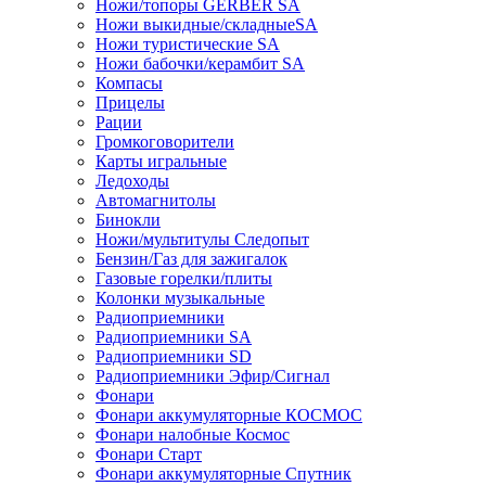
Ножи/топоры GERBER SA
Ножи выкидные/складныеSA
Ножи туристические SA
Ножи бабочки/керамбит SA
Компасы
Прицелы
Рации
Громкоговорители
Карты игральные
Ледоходы
Автомагнитолы
Бинокли
Ножи/мультитулы Следопыт
Бензин/Газ для зажигалок
Газовые горелки/плиты
Колонки музыкальные
Радиоприемники
Радиоприемники SA
Радиоприемники SD
Радиоприемники Эфир/Сигнал
Фонари
Фонари аккумуляторные КОСМОС
Фонари налобные Космос
Фонари Старт
Фонари аккумуляторные Спутник