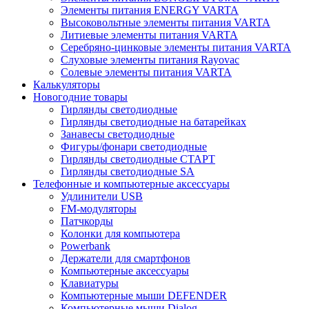
Элементы питания ENERGY VARTA
Высоковольтные элементы питания VARTA
Литиевые элементы питания VARTA
Серебряно-цинковые элементы питания VARTA
Слуховые элементы питания Rayovac
Солевые элементы питания VARTA
Калькуляторы
Новогодние товары
Гирлянды светодиодные
Гирлянды светодиодные на батарейках
Занавесы светодиодные
Фигуры/фонари светодиодные
Гирлянды светодиодные CТАРТ
Гирлянды светодиодные SA
Телефонные и компьютерные аксессуары
Удлинители USB
FM-модуляторы
Патчкорды
Колонки для компьютера
Powerbank
Держатели для смартфонов
Компьютерные аксессуары
Клавиатуры
Компьютерные мыши DEFENDER
Компьютерные мыши Dialog