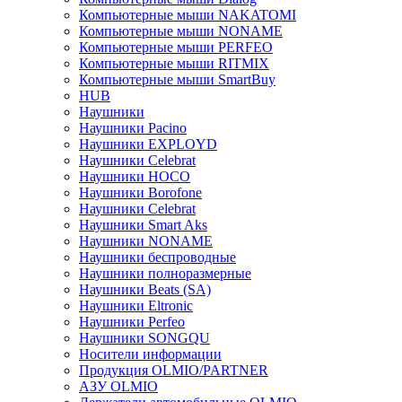
Компьютерные мыши NAKATOMI
Компьютерные мыши NONAME
Компьютерные мыши PERFEO
Компьютерные мыши RITMIX
Компьютерные мыши SmartBuy
HUB
Наушники
Наушники Pacino
Наушники EXPLOYD
Наушники Celebrat
Наушники HOCO
Наушники Borofone
Наушники Celebrat
Наушники Smart Aks
Наушники NONAME
Наушники беспроводные
Наушники полноразмерные
Наушники Beats (SA)
Наушники Eltronic
Наушники Perfeo
Наушники SONGQU
Носители информации
Продукция OLMIO/PARTNER
АЗУ OLMIO