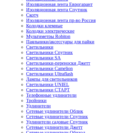
Изоляционная лента Еврогарант
Изоляционная лента Спутник
Скотч
Изоляционная лента пр-во Россия
Колодки клемные
Колодки электрические
Мультиметры Robiton
Паяльники/аксессуары для пайки
Светильники
Светильники Спутник
Светильники SA
Светильники-переноски Джетт
Светильники Camelion
Светильники Ultraflash
Лампы для светильников
Светильники UNIEL
Светильники СТАРТ
Телефонные удлинители
Тройники
Удлинители
Сетевые удлинители Облик
Сетевые удлинители Спутник
Удлинители садовые Спутник
Сетевые удлинители Джетт
Сетевые удлинители Обиход