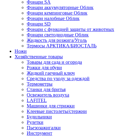
Фонари SA
Фонари аккумуляторные Облик
Фонари кемпинговые Облик
Фонари налобные Облик
Фонари SD
Фонари с функцией защиты от животных
Фонари светодиодные Облик
Жидкость для розжига/Уголь
Термосы АРКТИКА/БИОСТАЛЬ
Ножи
Хозяйственные товары
Товары для сада и огорода
Рожки для обуви
Жидкий гаечный ключ
Средства по уходу за одеждой
Термометры
Станки для бритья
Освежитель воздуха
LAFITEL
Машинки для стрижки
Клеевые пистолеты/стержни
Будильники
Рулетки
Пьезозажигалки
Инструмент