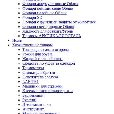
Фонари аккумуляторные Облик
Фонари кемпинговые Облик
Фонари налобные Облик
Фонари SD
Фонари с функцией защиты от животных
Фонари светодиодные Облик
Жидкость для розжига/Уголь
Термосы АРКТИКА/БИОСТАЛЬ
Ножи
Хозяйственные товары
Товары для сада и огорода
Рожки для обуви
Жидкий гаечный ключ
Средства по уходу за одеждой
Термометры
Станки для бритья
Освежитель воздуха
LAFITEL
Машинки для стрижки
Клеевые пистолеты/стержни
Будильники
Рулетки
Пьезозажигалки
Инструмент
Маски фильтрующие