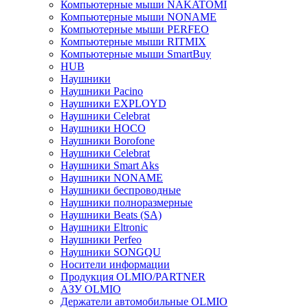
Компьютерные мыши NAKATOMI
Компьютерные мыши NONAME
Компьютерные мыши PERFEO
Компьютерные мыши RITMIX
Компьютерные мыши SmartBuy
HUB
Наушники
Наушники Pacino
Наушники EXPLOYD
Наушники Celebrat
Наушники HOCO
Наушники Borofone
Наушники Celebrat
Наушники Smart Aks
Наушники NONAME
Наушники беспроводные
Наушники полноразмерные
Наушники Beats (SA)
Наушники Eltronic
Наушники Perfeo
Наушники SONGQU
Носители информации
Продукция OLMIO/PARTNER
АЗУ OLMIO
Держатели автомобильные OLMIO