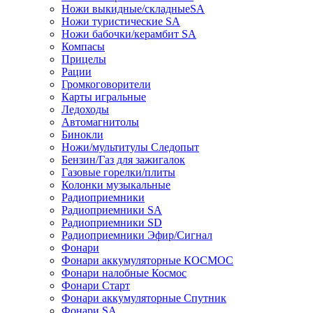
Ножи выкидные/складныеSA
Ножи туристические SA
Ножи бабочки/керамбит SA
Компасы
Прицелы
Рации
Громкоговорители
Карты игральные
Ледоходы
Автомагнитолы
Бинокли
Ножи/мультитулы Следопыт
Бензин/Газ для зажигалок
Газовые горелки/плиты
Колонки музыкальные
Радиоприемники
Радиоприемники SA
Радиоприемники SD
Радиоприемники Эфир/Сигнал
Фонари
Фонари аккумуляторные КОСМОС
Фонари налобные Космос
Фонари Старт
Фонари аккумуляторные Спутник
Фонари SA