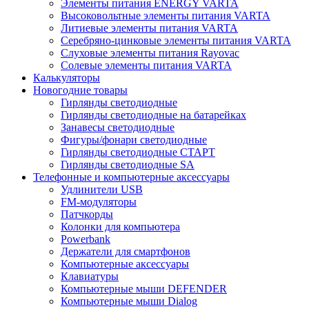
Элементы питания ENERGY VARTA
Высоковольтные элементы питания VARTA
Литиевые элементы питания VARTA
Серебряно-цинковые элементы питания VARTA
Слуховые элементы питания Rayovac
Солевые элементы питания VARTA
Калькуляторы
Новогодние товары
Гирлянды светодиодные
Гирлянды светодиодные на батарейках
Занавесы светодиодные
Фигуры/фонари светодиодные
Гирлянды светодиодные CТАРТ
Гирлянды светодиодные SA
Телефонные и компьютерные аксессуары
Удлинители USB
FM-модуляторы
Патчкорды
Колонки для компьютера
Powerbank
Держатели для смартфонов
Компьютерные аксессуары
Клавиатуры
Компьютерные мыши DEFENDER
Компьютерные мыши Dialog