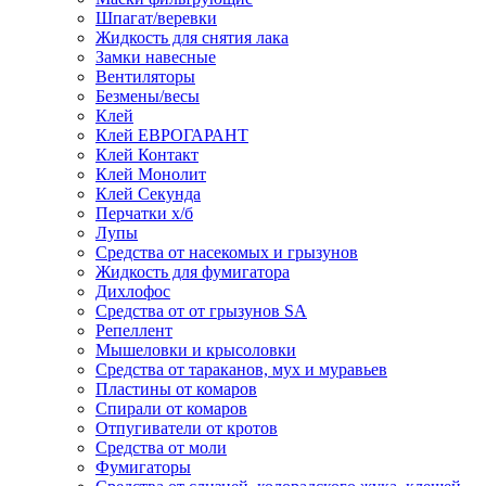
Шпагат/веревки
Жидкость для снятия лака
Замки навесные
Вентиляторы
Безмены/весы
Клей
Клей ЕВРОГАРАНТ
Клей Контакт
Клей Монолит
Клей Секунда
Перчатки х/б
Лупы
Средства от насекомых и грызунов
Жидкость для фумигатора
Дихлофос
Средства от от грызунов SA
Репеллент
Мышеловки и крысоловки
Средства от тараканов, мух и муравьев
Пластины от комаров
Спирали от комаров
Отпугиватели от кротов
Средства от моли
Фумигаторы