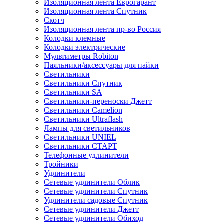
Изоляционная лента Еврогарант
Изоляционная лента Спутник
Скотч
Изоляционная лента пр-во Россия
Колодки клемные
Колодки электрические
Мультиметры Robiton
Паяльники/аксессуары для пайки
Светильники
Светильники Спутник
Светильники SA
Светильники-переноски Джетт
Светильники Camelion
Светильники Ultraflash
Лампы для светильников
Светильники UNIEL
Светильники СТАРТ
Телефонные удлинители
Тройники
Удлинители
Сетевые удлинители Облик
Сетевые удлинители Спутник
Удлинители садовые Спутник
Сетевые удлинители Джетт
Сетевые удлинители Обиход