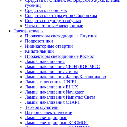
Средства от слизней, колорадского жука, клещей,
гусениц
Средства от сорняков
Средства от от грызунов Оборонхим
Средства по уходу за обувью
Часы настенные/электронные
Электротовары
Прожекторы светодиодные Спутник
Подрозетники
Индикаторные отвертки
Кипятильники
Прожекторы светодиодные Космос
Лампы накаливания
Лампы накаливания (ЛОН) КОСМОС
Лампы накаливания Лисма
Лампы накаливания Фавор/Калашниково
Лампы галогенные UNIEL
Лампы накаливания ELUX
Лампы накаливания Navigator
Лампы накаливания Импульс Света
Лампы накаливания СТАРТ
Термоизлучатели
Патроны электрические
Лампы светодиодные
Лампы светодиодные КОСМОС