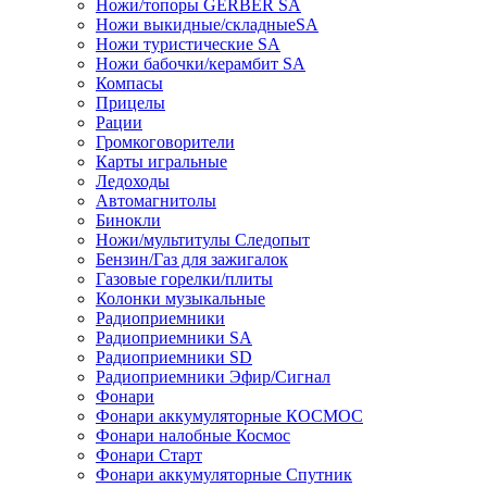
Ножи/топоры GERBER SA
Ножи выкидные/складныеSA
Ножи туристические SA
Ножи бабочки/керамбит SA
Компасы
Прицелы
Рации
Громкоговорители
Карты игральные
Ледоходы
Автомагнитолы
Бинокли
Ножи/мультитулы Следопыт
Бензин/Газ для зажигалок
Газовые горелки/плиты
Колонки музыкальные
Радиоприемники
Радиоприемники SA
Радиоприемники SD
Радиоприемники Эфир/Сигнал
Фонари
Фонари аккумуляторные КОСМОС
Фонари налобные Космос
Фонари Старт
Фонари аккумуляторные Спутник