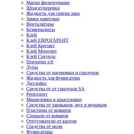
Маски фильтрующие
Шпагат/веревки
Жидкость для снятия лака
Замки навесные
Вентиляторы
Безмены/весы
Клей
Клей ЕВРОГАРАНТ
Клей Контакт
Клей Монолит
Клей Секунда
Перчатки х/б
Лупы
Средства от насекомых и грызунов
Жидкость для фумигатора
Дихлофос
Средства от от грызунов SA
Репеллент
Мышеловки и крысоловки
Средства от тараканов, мух и муравьев
Пластины от комаров
Спирали от комаров
Отпугиватели от кротов
Средства от моли
Фумигаторы