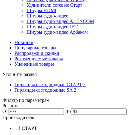
Удлинители сетевые Старт
Шнуры HDMI
Шнуры аудио-видео
Шнуры аудио-видео ALENCOM
Шнуры аудио-видео JETT
Шнуры аудио-видео Арбаком
Новинки
Популярные товары
Распродажи и скидки
Рекомендуемые товары
Уцененные товары
Уточнить раздел
Гирлянды светодиодные CТАРТ
7
Гирлянды светодиодные SA
2
Фильтр по параметрам
Розница
От
До
Производитель
СТАРТ