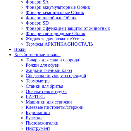
Фонари SA
Фонари аккумуляторные Облик
Фонари кемпинговые Облик
Фонари налобные Облик
Фонари SD
Фонари с функцией защиты от животных
Фонари светодиодные Облик
Жидкость для розжига/Уголь
Термосы АРКТИКА/БИОСТАЛЬ
Ножи
Хозяйственные товары
Товары для сада и огорода
Рожки для обуви
Жидкий гаечный ключ
Средства по уходу за одеждой
Термометры
Станки для бритья
Освежитель воздуха
LAFITEL
Машинки для стрижки
Клеевые пистолеты/стержни
Будильники
Рулетки
Пьезозажигалки
Инструмент