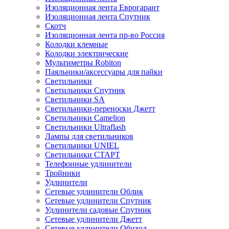
Изоляционная лента Еврогарант
Изоляционная лента Спутник
Скотч
Изоляционная лента пр-во Россия
Колодки клемные
Колодки электрические
Мультиметры Robiton
Паяльники/аксессуары для пайки
Светильники
Светильники Спутник
Светильники SA
Светильники-переноски Джетт
Светильники Camelion
Светильники Ultraflash
Лампы для светильников
Светильники UNIEL
Светильники СТАРТ
Телефонные удлинители
Тройники
Удлинители
Сетевые удлинители Облик
Сетевые удлинители Спутник
Удлинители садовые Спутник
Сетевые удлинители Джетт
Сетевые удлинители Обиход