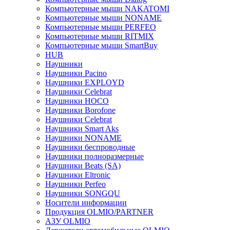
Компьютерные мыши NAKATOMI
Компьютерные мыши NONAME
Компьютерные мыши PERFEO
Компьютерные мыши RITMIX
Компьютерные мыши SmartBuy
HUB
Наушники
Наушники Pacino
Наушники EXPLOYD
Наушники Celebrat
Наушники HOCO
Наушники Borofone
Наушники Celebrat
Наушники Smart Aks
Наушники NONAME
Наушники беспроводные
Наушники полноразмерные
Наушники Beats (SA)
Наушники Eltronic
Наушники Perfeo
Наушники SONGQU
Носители информации
Продукция OLMIO/PARTNER
АЗУ OLMIO