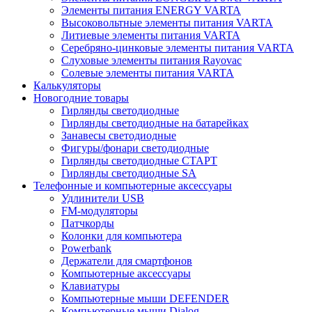
Элементы питания ENERGY VARTA
Высоковольтные элементы питания VARTA
Литиевые элементы питания VARTA
Серебряно-цинковые элементы питания VARTA
Слуховые элементы питания Rayovac
Солевые элементы питания VARTA
Калькуляторы
Новогодние товары
Гирлянды светодиодные
Гирлянды светодиодные на батарейках
Занавесы светодиодные
Фигуры/фонари светодиодные
Гирлянды светодиодные CТАРТ
Гирлянды светодиодные SA
Телефонные и компьютерные аксессуары
Удлинители USB
FM-модуляторы
Патчкорды
Колонки для компьютера
Powerbank
Держатели для смартфонов
Компьютерные аксессуары
Клавиатуры
Компьютерные мыши DEFENDER
Компьютерные мыши Dialog