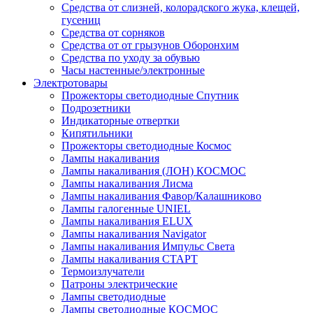
Средства от слизней, колорадского жука, клещей,
гусениц
Средства от сорняков
Средства от от грызунов Оборонхим
Средства по уходу за обувью
Часы настенные/электронные
Электротовары
Прожекторы светодиодные Спутник
Подрозетники
Индикаторные отвертки
Кипятильники
Прожекторы светодиодные Космос
Лампы накаливания
Лампы накаливания (ЛОН) КОСМОС
Лампы накаливания Лисма
Лампы накаливания Фавор/Калашниково
Лампы галогенные UNIEL
Лампы накаливания ELUX
Лампы накаливания Navigator
Лампы накаливания Импульс Света
Лампы накаливания СТАРТ
Термоизлучатели
Патроны электрические
Лампы светодиодные
Лампы светодиодные КОСМОС