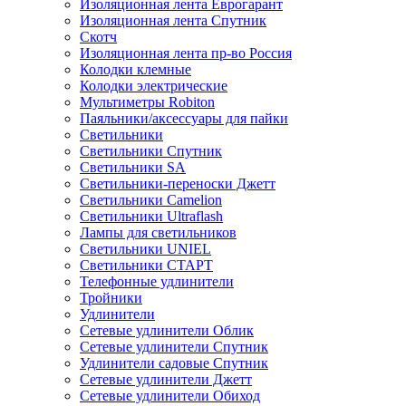
Изоляционная лента Еврогарант
Изоляционная лента Спутник
Скотч
Изоляционная лента пр-во Россия
Колодки клемные
Колодки электрические
Мультиметры Robiton
Паяльники/аксессуары для пайки
Светильники
Светильники Спутник
Светильники SA
Светильники-переноски Джетт
Светильники Camelion
Светильники Ultraflash
Лампы для светильников
Светильники UNIEL
Светильники СТАРТ
Телефонные удлинители
Тройники
Удлинители
Сетевые удлинители Облик
Сетевые удлинители Спутник
Удлинители садовые Спутник
Сетевые удлинители Джетт
Сетевые удлинители Обиход