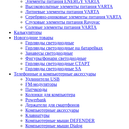
Элементы питания ENERGY VARTA
Высоковольтные элементы питания VARTA
Литиевые элементы питания VARTA
Серебряно-цинковые элементы питания VARTA
Слуховые элементы питания Rayovac
Солевые элементы питания VARTA
Калькуляторы
Новогодние товары
Гирлянды светодиодные
Гирлянды светодиодные на батарейках
Занавесы светодиодные
Фигуры/фонари светодиодные
Гирлянды светодиодные CТАРТ
Гирлянды светодиодные SA
Телефонные и компьютерные аксессуары
Удлинители USB
FM-модуляторы
Патчкорды
Колонки для компьютера
Powerbank
Держатели для смартфонов
Компьютерные аксессуары
Клавиатуры
Компьютерные мыши DEFENDER
Компьютерные мыши Dialog