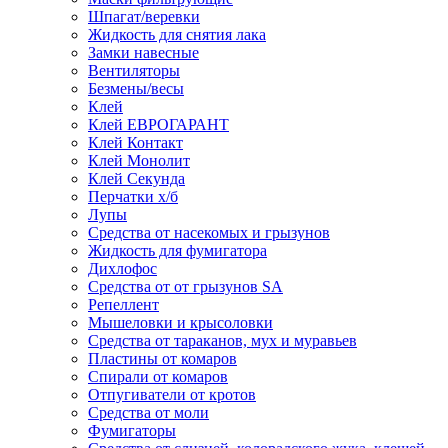
Шпагат/веревки
Жидкость для снятия лака
Замки навесные
Вентиляторы
Безмены/весы
Клей
Клей ЕВРОГАРАНТ
Клей Контакт
Клей Монолит
Клей Секунда
Перчатки х/б
Лупы
Средства от насекомых и грызунов
Жидкость для фумигатора
Дихлофос
Средства от от грызунов SA
Репеллент
Мышеловки и крысоловки
Средства от тараканов, мух и муравьев
Пластины от комаров
Спирали от комаров
Отпугиватели от кротов
Средства от моли
Фумигаторы