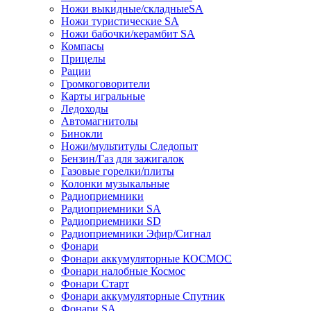
Ножи выкидные/складныеSA
Ножи туристические SA
Ножи бабочки/керамбит SA
Компасы
Прицелы
Рации
Громкоговорители
Карты игральные
Ледоходы
Автомагнитолы
Бинокли
Ножи/мультитулы Следопыт
Бензин/Газ для зажигалок
Газовые горелки/плиты
Колонки музыкальные
Радиоприемники
Радиоприемники SA
Радиоприемники SD
Радиоприемники Эфир/Сигнал
Фонари
Фонари аккумуляторные КОСМОС
Фонари налобные Космос
Фонари Старт
Фонари аккумуляторные Спутник
Фонари SA