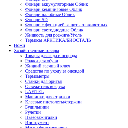
Фонари аккумуляторные Облик
Фонари кемпинговые Облик
Фонари налобные Облик
Фонари SD
Фонари с функцией защиты от животных
Фонари светодиодные Облик
Жидкость для розжига/Уголь
Термосы АРКТИКА/БИОСТАЛЬ
Ножи
Хозяйственные товары
Товары для сада и огорода
Рожки для обуви
Жидкий гаечный ключ
Средства по уходу за одеждой
Термометры
Станки для бритья
Освежитель воздуха
LAFITEL
Машинки для стрижки
Клеевые пистолеты/стержни
Будильники
Рулетки
Пьезозажигалки
Инструмент
Маски фильтрующие