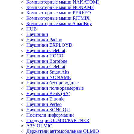
Компьютерные мыши NAKATOMI
Компьютерные мыши NONAME
Компьютерные мыши PERFEO
Компьютерные мыши RITMIX
Компьютерные мыши SmartBuy
HUB
Наушники
Наушники Pacino
Наушники EXPLOYD
Наушники Celebrat
Наушники HOCO
Наушники Borofone
Наушники Celebrat
Наушники Smart Aks
Наушники NONAME
Наушники беспроводные
Наушники полноразмерные
Наушники Beats (SA)
Наушники Eltronic
Наушники Perfeo
Наушники SONGQU
Носители информации
Продукция OLMIO/PARTNER
АЗУ OLMIO
Держатели автомобильные OLMIO