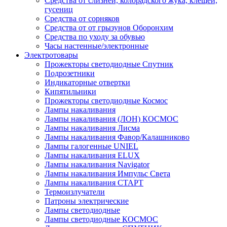
Средства от слизней, колорадского жука, клещей,
гусениц
Средства от сорняков
Средства от от грызунов Оборонхим
Средства по уходу за обувью
Часы настенные/электронные
Электротовары
Прожекторы светодиодные Спутник
Подрозетники
Индикаторные отвертки
Кипятильники
Прожекторы светодиодные Космос
Лампы накаливания
Лампы накаливания (ЛОН) КОСМОС
Лампы накаливания Лисма
Лампы накаливания Фавор/Калашниково
Лампы галогенные UNIEL
Лампы накаливания ELUX
Лампы накаливания Navigator
Лампы накаливания Импульс Света
Лампы накаливания СТАРТ
Термоизлучатели
Патроны электрические
Лампы светодиодные
Лампы светодиодные КОСМОС